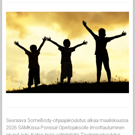
Seuraava SomeBody-ohjaajakoulutus alkaa maaliskuussa
2026 SAMKissa Porissa! Opintojaksolle ilmoittautuminen
on nyt auki. Katso lisää välilehdeltä Täydennyskoulutus.