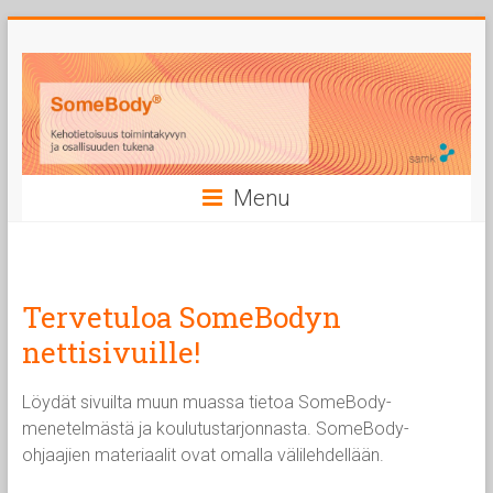
Skip
to
content
Menu
Tervetuloa SomeBodyn
nettisivuille!
Löydät sivuilta muun muassa tietoa SomeBody-
menetelmästä ja koulutustarjonnasta. SomeBody-
ohjaajien materiaalit ovat omalla välilehdellään.