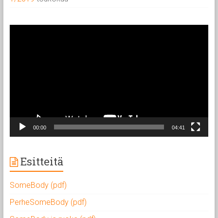
Videotoistin
00:00
04:41
Esitteitä
SomeBody (pdf)
PerheSomeBody (pdf)