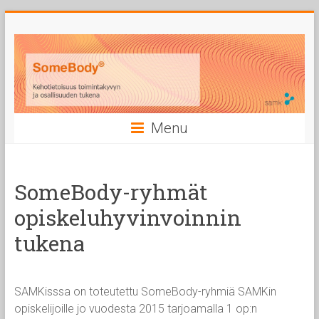
Skip
to
content
Menu
SomeBody-ryhmät
opiskeluhyvinvoinnin
tukena
SAMKisssa on toteutettu SomeBody-ryhmiä SAMKin
opiskelijoille jo vuodesta 2015 tarjoamalla 1 op:n