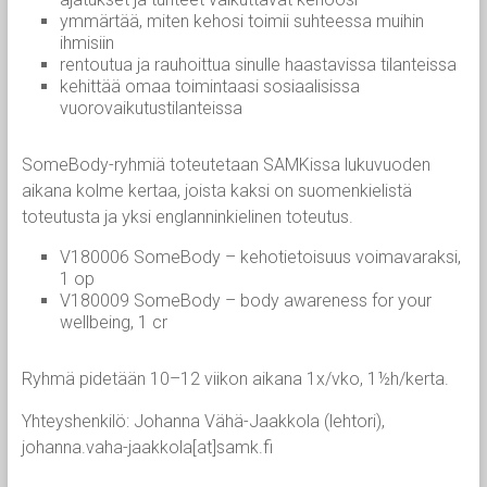
ymmärtää, miten kehosi toimii suhteessa muihin
ihmisiin
rentoutua ja rauhoittua sinulle haastavissa tilanteissa
kehittää omaa toimintaasi sosiaalisissa
vuorovaikutustilanteissa
SomeBody-ryhmiä toteutetaan SAMKissa lukuvuoden
aikana kolme kertaa, joista kaksi on suomenkielistä
toteutusta ja yksi englanninkielinen toteutus.
V180006 SomeBody – kehotietoisuus voimavaraksi,
1 op
V180009 SomeBody – body awareness for your
wellbeing, 1 cr
Ryhmä pidetään 10–12 viikon aikana 1x/vko, 1½h/kerta.
Yhteyshenkilö: Johanna Vähä-Jaakkola (lehtori),
johanna.vaha-jaakkola[at]samk.fi