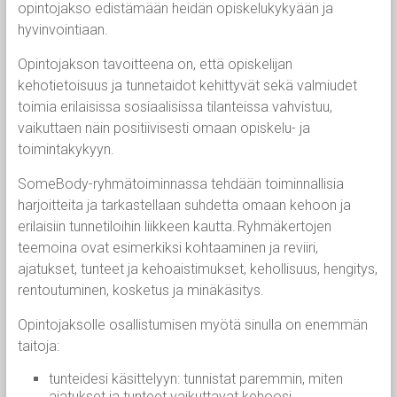
opintojakso edistämään heidän opiskelukykyään ja
hyvinvointiaan.
Opintojakson tavoitteena on, että opiskelijan
kehotietoisuus ja tunnetaidot kehittyvät sekä valmiudet
toimia erilaisissa sosiaalisissa tilanteissa vahvistuu,
vaikuttaen näin positiivisesti omaan opiskelu- ja
toimintakykyyn.
SomeBody-ryhmätoiminnassa tehdään toiminnallisia
harjoitteita ja tarkastellaan suhdetta omaan kehoon ja
erilaisiin tunnetiloihin liikkeen kautta. Ryhmäkertojen
teemoina ovat esimerkiksi kohtaaminen ja reviiri,
ajatukset, tunteet ja kehoaistimukset, kehollisuus, hengitys,
rentoutuminen, kosketus ja minäkäsitys.
Opintojaksolle osallistumisen myötä sinulla on enemmän
taitoja:
tunteidesi käsittelyyn: tunnistat paremmin, miten
ajatukset ja tunteet vaikuttavat kehoosi